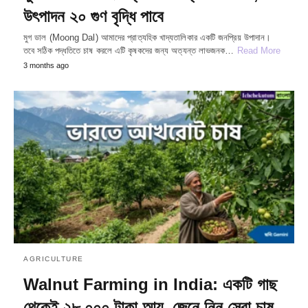
উৎপাদন ২০ গুণ বৃদ্ধি পাবে
মুগ ডাল (Moong Dal) আমাদের প্রাত্যহিক খাদ্যতালিকার একটি জনপ্রিয় উপাদান।
তবে সঠিক পদ্ধতিতে চাষ করলে এটি কৃষকদের জন্য অত্যন্ত লাভজনক…
Read More
3 months ago
AGRICULTURE
Walnut Farming in India: একটি গাছ
থেকেই ২৮,০০০ টাকা আয়, জেনে নিন সেরা চাষ