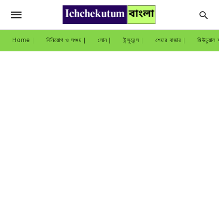
Home |
বিনিয়োগ ও সঞ্চয় |
লোন |
ইন্সুরেন্স |
শেয়ার বাজার |
মিউচুয়াল ফ