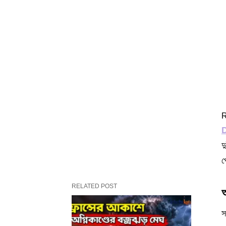
R
দ
প
RELATED POST
অ
স