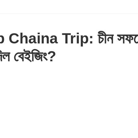
aina Trip: চীন সফরে ট্র
 দিল বেইজিং?