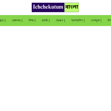
ান্ড |
রোজগার |
শিক্ষা |
চাকরি |
প্রকল্প |
স্কলারশিপ |
খেলাধুলা |
বিশ