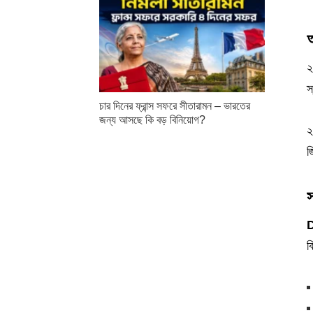
অ
২
স
চার দিনের ফ্রান্স সফরে সীতারামন – ভারতের
জন্য আসছে কি বড় বিনিয়োগ?
২
জ
স
ব