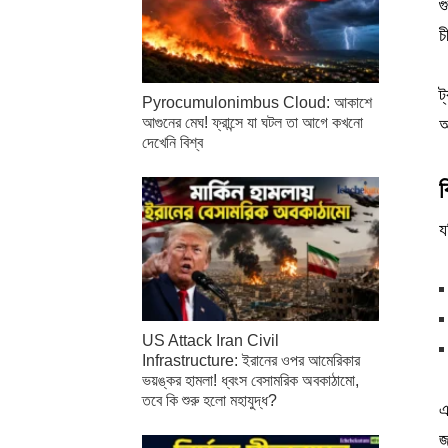
গ
চ
ট
Pyrocumulonimbus Cloud: আকাশে
আগুনের মেঘ! ফ্রান্সে যা ঘটল তা আগে কখনো
অ
দেখেনি বিশ্ব
ব
য
US Attack Iran Civil
Infrastructure: ইরানের ওপর আমেরিকার
ভয়ঙ্কর হামলা! ধ্বংস বেসামরিক অবকাঠামো,
তবে কি শুরু হলো মহাযুদ্ধ?
এ
জ