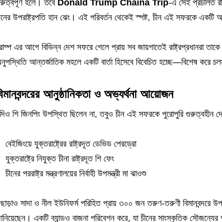
ুরুত্বপূর্ণ হলে। তবে
Donald Trump Chaina Trip
-এ সেই প্রচলিত রীত
ীনের উপরাষ্ট্রপতি হান ঝেং। এই পরিবর্তন থেকেই স্পষ্ট, চীন এই সফরকে একটি
্রাম্প এর আগে বিভিন্ন দেশ সফরে গেলে প্রায় সব জায়গাতেই রাষ্ট্রপ্রধানরা তাকে
নুপস্থিতি আন্তর্জাতিক মহলে একটি বার্তা হিসেবে বিবেচিত হচ্ছে—বিশেষ করে চলম
িমানবন্দরের আনুষ্ঠানিকতা ও অভ্যর্থনা আয়োজন
দিও শি জিনপিং উপস্থিত ছিলেন না, তবুও চীন এই সফরকে পুরোপুরি গুরুত্বহীন দেখ
বেইজিংয়ে যুক্তরাষ্ট্রের রাষ্ট্রদূত ডেভিড পেরড্রো
যুক্তরাষ্ট্রে নিযুক্ত চীনা রাষ্ট্রদূত শি ফেং
চীনের পররাষ্ট্র মন্ত্রণালয়ের নির্বাহী উপমন্ত্রী মা ঝাওশু
ছাড়াও সাদা ও নীল ইউনিফর্ম পরিহিত প্রায় ৩০০ জন তরুণ-তরুণী বিমানবন্দরে উপস
ানিয়েছেন। একটি ব্যান্ডও বাজনা পরিবেশন করে, যা চীনের সাংস্কৃতিক সৌজন্যে