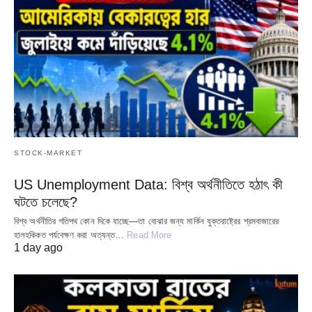
STOCK-MARKET
US Unemployment Data: বিশ্ব অর্থনীতিতে হঠাৎ কী
ঘটতে চলেছে?
বিশ্ব অর্থনীতির গতিপথ কোন দিকে যাচ্ছে—তা বোঝার জন্য মার্কিন যুক্তরাষ্ট্রের শ্রমবাজারের
হালহকিকত পর্যবেক্ষণ করা অত্যন্ত…
Read More
1 day ago