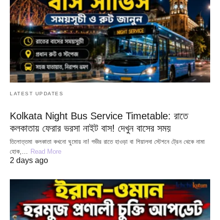
LATEST UPDATES
Kolkata Night Bus Service Timetable: রাতে
কলকাতায় ফেরার ভরসা নাইট বাস! দেখুন বাসের সময়
তিলোত্তমা কলকাতা কখনো ঘুমোয় না! গভীর রাতে হাওড়া বা শিয়ালদা স্টেশনে ট্রেন থেকে নামা
হোক,…
Read More
2 days ago