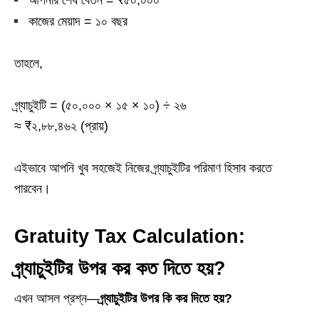
আপনার শেষ বেতন = ₹৫০,০০০
কাজের মেয়াদ = ১০ বছর
তাহলে,
গ্র্যাচুইটি = (৫০,০০০ × ১৫ × ১০) ÷ ২৬
≈ ₹২,৮৮,৪৬২ (প্রায়)
এইভাবে আপনি খুব সহজেই নিজের গ্র্যাচুইটির পরিমাণ হিসাব করতে
পারবেন।
Gratuity Tax Calculation:
গ্র্যাচুইটির উপর কর কত দিতে হয়?
এখন আসল প্রশ্ন—
গ্র্যাচুইটির উপর কি কর দিতে হয়?