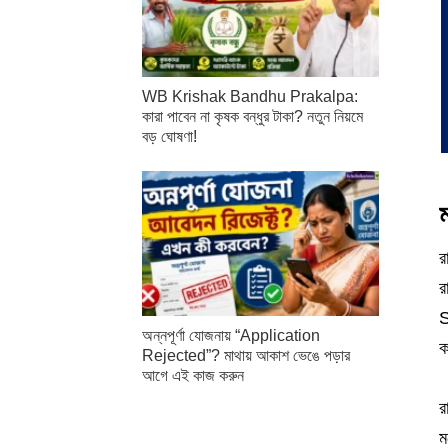
WB Krishak Bandhu Prakalpa:
কারা পাবেন না কৃষক বন্ধুর টাকা? নতুন নিয়মে
বড় ঘোষণা!
র
র
S
অন্নপূর্ণা যোজনায় “Application
ক
Rejected”? মাথায় আকাশ ভেঙে পড়ার
আগে এই কাজ করুন
র
ম