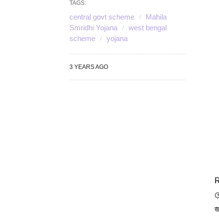
TAGS:
central govt scheme
Mahila
Smridhi Yojana
west bengal
scheme
yojana
3 YEARS AGO
R
ক
জ