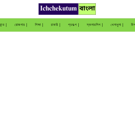
ান্ড |
রোজগার |
শিক্ষা |
চাকরি |
প্রকল্প |
স্কলারশিপ |
খেলাধুলা |
বিশ