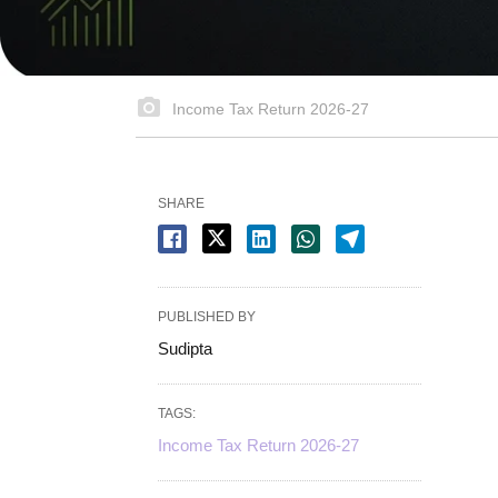
Income Tax Return 2026-27
SHARE
PUBLISHED BY
Sudipta
TAGS:
Income Tax Return 2026-27