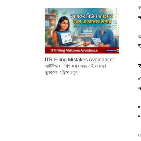
ব
স
ত
ছ
ITR Filing Mistakes Avoidance:
আ
আইটিআর দাখিল করার সময় এই সাধারণ
ভুলগুলো এড়িয়ে চলুন
এ
স
ন