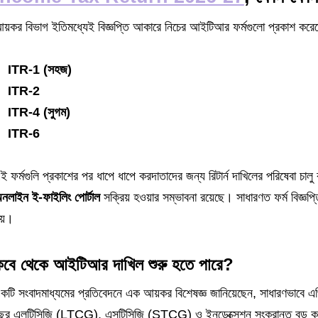
য়কর বিভাগ ইতিমধ্যেই বিজ্ঞপ্তি আকারে নিচের আইটিআর ফর্মগুলো প্রকাশ ক
ITR-1 (সহজ)
ITR-2
ITR-4 (সুগম)
ITR-6
ই ফর্মগুলি প্রকাশের পর ধাপে ধাপে করদাতাদের জন্য রিটার্ন দাখিলের পরিষেবা চা
নলাইন ই-ফাইলিং পোর্টাল
সক্রিয় হওয়ার সম্ভাবনা রয়েছে। সাধারণত ফর্ম বিজ্ঞপ্
য়।
কবে থেকে আইটিআর দাখিল শুরু হতে পারে?
কটি সংবাদমাধ্যমের প্রতিবেদনে এক আয়কর বিশেষজ্ঞ জানিয়েছেন, সাধারণভাবে এপ
ছর এলটিসিজি (LTCG), এসটিসিজি (STCG) ও ইনডেক্সেশন সংক্রান্ত বড় কর পর