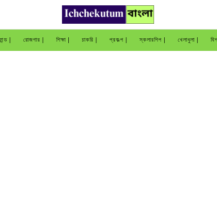
ান্ড |
রোজগার |
শিক্ষা |
চাকরি |
প্রকল্প |
স্কলারশিপ |
খেলাধুলা |
বিশ