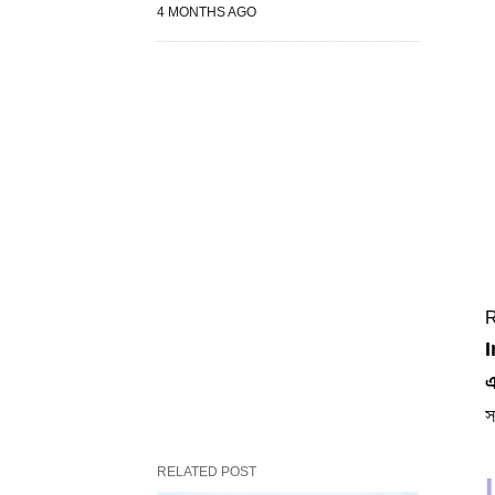
4 MONTHS AGO
R
I
এ
স
RELATED POST