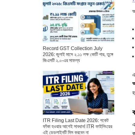
আ
Record GST Collection July
2026: জুলাই মাসে ২.১১ লক্ষ কোটি পার, তুঙ্গে
জিএসটি ২.০-এর সাফল্য
এ
অ
হ
ITR Filing Last Date 2026: পকেট
এ
ফাঁকা হওয়ার আগেই সাবধান! ITR ফাইলিংয়ের
এই ডেডলাইনটি মিস করবেন না
ব