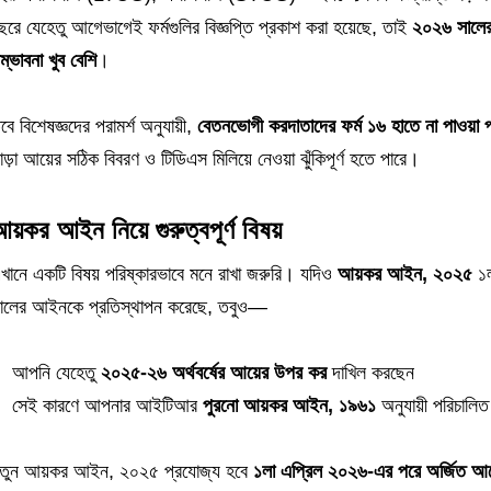
ছরে যেহেতু আগেভাগেই ফর্মগুলির বিজ্ঞপ্তি প্রকাশ করা হয়েছে, তাই
২০২৬ সালের
ম্ভাবনা খুব বেশি
।
বে বিশেষজ্ঞদের পরামর্শ অনুযায়ী,
বেতনভোগী করদাতাদের ফর্ম ১৬ হাতে না পাওয়া
াড়া আয়ের সঠিক বিবরণ ও টিডিএস মিলিয়ে নেওয়া ঝুঁকিপূর্ণ হতে পারে।
য়কর আইন নিয়ে গুরুত্বপূর্ণ বিষয়
খানে একটি বিষয় পরিষ্কারভাবে মনে রাখা জরুরি। যদিও
আয়কর আইন, ২০২৫
১ল
ালের আইনকে প্রতিস্থাপন করেছে, তবুও—
আপনি যেহেতু
২০২৫-২৬ অর্থবর্ষের আয়ের উপর কর
দাখিল করছেন
সেই কারণে আপনার আইটিআর
পুরনো আয়কর আইন, ১৯৬১
অনুযায়ী পরিচালিত
তুন আয়কর আইন, ২০২৫ প্রযোজ্য হবে
১লা এপ্রিল ২০২৬-এর পরে অর্জিত আয়ে