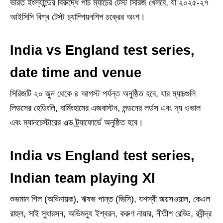
ভারত ইংল্যান্ডের বিরুদ্ধে পাঁচ ম্যাচের টেস্ট সিরিজ খেলবে, যা ২০২৫-২৭
আইসিসি বিশ্ব টেস্ট চ্যাম্পিয়নশিপ চক্রের অংশ।
India vs England test series,
date time and venue
সিরিজটি ২০ জুন থেকে ৪ আগস্ট পর্যন্ত অনুষ্ঠিত হবে, যার ম্যাচগুলি
লিডসের হেডিংলি, বার্মিংহামের এজবাস্টন, লন্ডনের লর্ডস এবং দ্য ওভাল
এবং ম্যানচেস্টারের ওল্ড ট্র্যাফোর্ডে অনুষ্ঠিত হবে।
India vs England test series,
Indian team playing XI
শুভমান গিল (অধিনায়ক), ঋষভ পান্ত (ভিসি), যশস্বী জয়সওয়াল, কেএল
রাহুল, সাই সুধারসন, অভিমন্যু ইশ্বরন, করুণ নায়ার, নীতীশ রেড্ডি, রবীন্দ্র