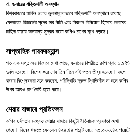
ডলারের শক্তিশালী অবস্থান
বিশ্ববাজারে মার্কিন ডলার তুলনামূলকভাবে শক্তিশালী অবস্থানে রয়েছে।
ফেডারেল রিজার্ভের সুদের হার নীতি এবং নিরাপদ বিনিয়োগ হিসেবে ডলারের
চাহিদা বাড়ায় অন্যান্য মুদ্রার মতো রুপিও চাপের মুখে পড়ছে।
সাপ্তাহিক পারফরম্যান্স
গত এক সপ্তাহের হিসেবে দেখা গেছে, ডলারের বিপরীতে রুপি প্রায় ১.৪%
দুর্বল হয়েছে। বিশেষ করে শেষ তিন দিনে এই পতন তীব্র হয়েছে। ফলে
বাজার বিশ্লেষকরা মনে করছেন, পরিস্থিতি দ্রুত স্থিতিশীল না হলে রুপির
উপর আরও চাপ তৈরি হতে পারে।
শেয়ার বাজারে প্রতিফলন
রুপির দুর্বলতার মধ্যেও শেয়ার বাজারে কিছুটা ইতিবাচক প্রবণতা দেখা
গেছে। দিনের শুরুতে সেনসেক্স ৪২৪.৪৪ পয়েন্ট বেড়ে ৭৫,০৩৩.৪২ পয়েন্টে