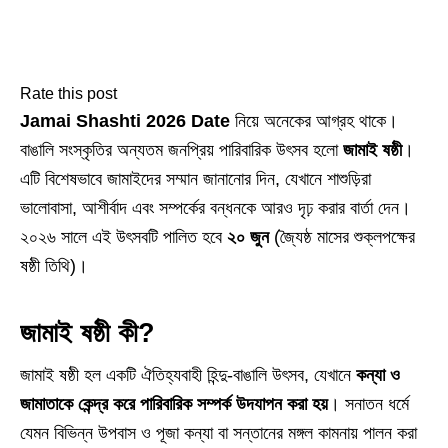
Rate this post
Jamai Shashti 2026 Date
নিয়ে অনেকের আগ্রহ থাকে।
বাঙালি সংস্কৃতির অন্যতম জনপ্রিয় পারিবারিক উৎসব হলো
জামাই ষষ্ঠী
।
এটি বিশেষভাবে জামাইদের সম্মান জানানোর দিন, যেখানে শাশুড়িরা
ভালোবাসা, আশীর্বাদ এবং সম্পর্কের বন্ধনকে আরও দৃঢ় করার বার্তা দেন।
২০২৬ সালে এই উৎসবটি পালিত হবে
২০ জুন
(জ্যৈষ্ঠ মাসের শুক্লপক্ষের
ষষ্ঠী তিথি)।
জামাই ষষ্ঠী কী?
জামাই ষষ্ঠী হল একটি ঐতিহ্যবাহী হিন্দু-বাঙালি উৎসব, যেখানে
কন্যা ও
জামাতাকে কেন্দ্র করে পারিবারিক সম্পর্ক উদযাপন করা হয়
। সনাতন ধর্মে
যেমন বিভিন্ন উপবাস ও পূজা কন্যা বা সন্তানের মঙ্গল কামনায় পালন করা