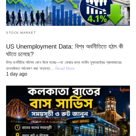
STOCK-MARKET
US Unemployment Data: বিশ্ব অর্থনীতিতে হঠাৎ কী
ঘটতে চলেছে?
বিশ্ব অর্থনীতির গতিপথ কোন দিকে যাচ্ছে—তা বোঝার জন্য মার্কিন যুক্তরাষ্ট্রের শ্রমবাজারের
হালহকিকত পর্যবেক্ষণ করা অত্যন্ত…
Read More
1 day ago