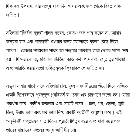
দিক হল উপবাস, যার মধ্যে সারা দিন খাবার এবং জল থেকে বিরত থাকা
জড়িত।
মহিলারা “নির্জলা ব্রত” পালন করেন, কোনও জল পান করেন না, আবার
অন্যরা ফল এবং শাকসব্জী খাওয়ার জন্য “ফালাহার ব্রত” বেছে নিতে
পারেন। রোজার সময়কাল সাধারণত সন্ধ্যার আকাশে তারা দেখার সাথে শেষ
হয়। দিনের বেলায়, মহিলারা জিতিয়া ব্রত কথা পাঠ করা, স্তোত্র গাওয়া
এবং আরতি করার মতো ভক্তিমূলক ক্রিয়াকলাপে জড়িত হন।
সন্ধ্যা নামার সাথে সাথে মহিলারা চাল, ফুল এবং সিঁদুরের গুঁড়ো দিয়ে সজ্জিত
একটি বিশেষভাবে প্রস্তুত প্ল্যাটফর্ম বা “চক” এর চারপাশে জড়ো হন। তারা
প্রার্থনা করে, প্রদীপ জ্বালায় এবং সাতটি শস্য – চাল, গম, ছোলা, ভুট্টা,
তিল, উরাদ ডাল এবং মথ ডাল নিয়ে একটি প্রতীকী অনুষ্ঠান করে। এই
অনুষ্ঠানটি সপ্তাহের সাত দিনের প্রতিনিধিত্ব করে এবং সারা বছর ধরে
তাদের বাচ্চাদের মঙ্গলের জন্য আশীর্বাদ চায়।