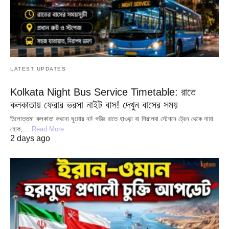
LATEST UPDATES
Kolkata Night Bus Service Timetable: রাতে
কলকাতায় ফেরার ভরসা নাইট বাস! দেখুন বাসের সময়
তিলোত্তমা কলকাতা কখনো ঘুমোয় না! গভীর রাতে হাওড়া বা শিয়ালদা স্টেশনে ট্রেন থেকে নামা
হোক,…
Read More
2 days ago