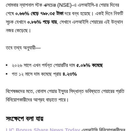
সোমবার ন্যাশনাল স্টক এক্সচেঞ্জ (NSE)‑এ এলআইসি‑র শেয়ার দিনের
শেষে
০.৬৬% বেড়ে ৭৯৮.৩৫ টাকা
দরে বন্ধ হয়েছে। একই দিনে নিফটি
সূচক যেখানে
০.৮৬% পড়ে যায়
, সেখানে এলআইসি শেয়ারের এই উত্থান
নজর কেড়েছে।
তবে তথ্য অনুযায়ী—
২০২৬ সালে এখন পর্যন্ত শেয়ারটির দাম
৫.০৯% কমেছে
গত ১২ মাসে দাম কমেছে প্রায়
৪.২৩%
বিশেষজ্ঞদের মতে, বোনাস শেয়ার ইস্যুর সিদ্ধান্ত ভবিষ্যতে শেয়ারের প্রতি
বিনিয়োগকারীদের আগ্রহ বাড়াতে পারে।
সংক্ষেপে
বলা যায়
LIC Bonus Share News Today
এলআইসি বিনিয়োগকারীদের