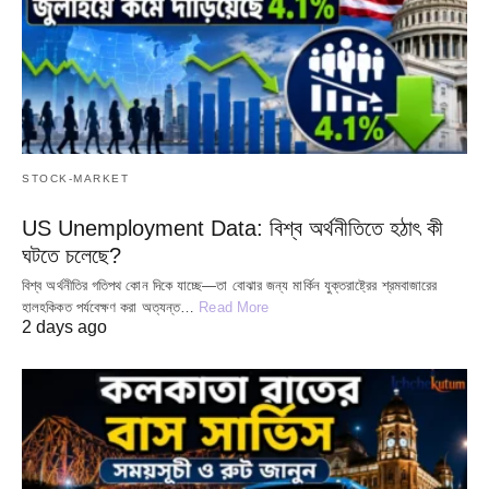
STOCK-MARKET
US Unemployment Data: বিশ্ব অর্থনীতিতে হঠাৎ কী
ঘটতে চলেছে?
বিশ্ব অর্থনীতির গতিপথ কোন দিকে যাচ্ছে—তা বোঝার জন্য মার্কিন যুক্তরাষ্ট্রের শ্রমবাজারের
হালহকিকত পর্যবেক্ষণ করা অত্যন্ত…
Read More
2 days ago