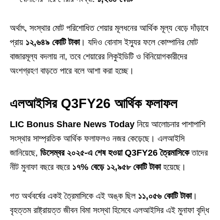
অর্থাৎ, সংস্থার মোট পরিশোধিত শেয়ার মূলধনের আর্থিক মূল্য বেড়ে দাঁড়াবে
প্রায়
১২,৬৪৯ কোটি টাকা
। যদিও বোনাস ইস্যুর ফলে কোম্পানির মোট
বাজারমূল্য বদলায় না, তবে শেয়ারের লিকুইডিটি ও বিনিয়োগকারীদের
অংশগ্রহণ বাড়তে পারে বলে আশা করা হচ্ছে।
এলআইসির Q3FY26 আর্থিক ফলাফল
LIC Bonus Share News Today
নিয়ে আলোচনার পাশাপাশি
সংস্থার সাম্প্রতিক আর্থিক ফলাফলও নজর কেড়েছে। এলআইসি
জানিয়েছে,
ডিসেম্বর ২০২৫‑এ শেষ হওয়া Q3FY26 ত্রৈমাসিকে
তাদের
নীট মুনাফা বছরে বছরে
১৭% বেড়ে ১২,৯৫৮ কোটি টাকা
হয়েছে।
গত অর্থবর্ষের একই ত্রৈমাসিকে এই অঙ্ক ছিল
১১,০৫৬ কোটি টাকা
।
বৃহত্তম রাষ্ট্রায়ত্ত জীবন বিমা সংস্থা হিসেবে এলআইসির এই মুনাফা বৃদ্ধি