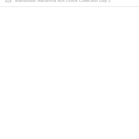
Mahavatar Narsimha Box Office Collection Day 2