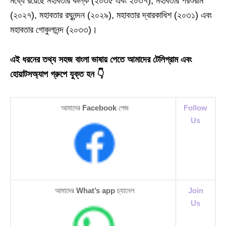
মধ্যে রয়েছে মহাবতার কল্কি (২০৩৫ এবং ২০৩৭), মহাবতার পরশুরাম
(২০২৭), মহাবতার রঘুনন্দন (২০২৯), মহাবতার দ্বারকাধিশ (২০৩১) এবং
মহাবতার গোকুলানন্দ (২০৩৩)।
এই ধরনের তথ্য সহজ বাংলা ভাষায় পেতে আমাদের টেলিগ্রাম এবং
হোয়াটসঅ্যাপ গ্রুপে যুক্ত হন 👇
আমাদের
Facebook
পেজ
Follow
Us
আমাদের
What’s app
চ্যানেল
Join
Us