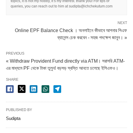
topics, it is not my hobby, it’s my interest. thank you! For tips or
queries, you can reach out to him at sudipta@ichchekutum.com
NEXT
Online EPF Balance Check । অনলাইনে কীভাবে আপনার পিএফ
ব্যালেন্স চেক করবেন - সহজ পদক্ষেপ জানুন। »
PREVIOUS
« Withdraw Provident Fund directly via ATM। সরাসরি ATM-
এর মাধ্যমে PF থেকে টাকা তুলুন! বড়সড় স্বস্তি আনতে চলেছে ইপিএফও।
SHARE
PUBLISHED BY
Sudipta