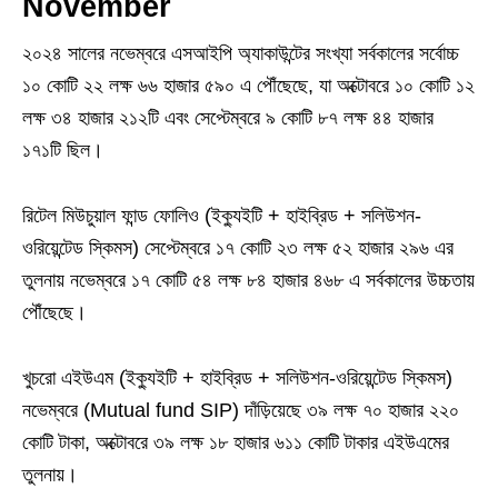
November
২০২৪ সালের নভেম্বরে এসআইপি অ্যাকাউন্টের সংখ্যা সর্বকালের সর্বোচ্চ
১০ কোটি ২২ লক্ষ ৬৬ হাজার ৫৯০ এ পৌঁছেছে, যা অক্টোবরে ১০ কোটি ১২
লক্ষ ৩৪ হাজার ২১২টি এবং সেপ্টেম্বরে ৯ কোটি ৮৭ লক্ষ ৪৪ হাজার
১৭১টি ছিল।
রিটেল মিউচুয়াল ফান্ড ফোলিও (ইক্যুইটি + হাইব্রিড + সলিউশন-
ওরিয়েন্টেড স্কিমস) সেপ্টেম্বরে ১৭ কোটি ২৩ লক্ষ ৫২ হাজার ২৯৬ এর
তুলনায় নভেম্বরে ১৭ কোটি ৫৪ লক্ষ ৮৪ হাজার ৪৬৮ এ সর্বকালের উচ্চতায়
পৌঁছেছে।
খুচরো এইউএম (ইক্যুইটি + হাইব্রিড + সলিউশন-ওরিয়েন্টেড স্কিমস)
নভেম্বরে (Mutual fund SIP) দাঁড়িয়েছে ৩৯ লক্ষ ৭০ হাজার ২২০
কোটি টাকা, অক্টোবরে ৩৯ লক্ষ ১৮ হাজার ৬১১ কোটি টাকার এইউএমের
তুলনায়।