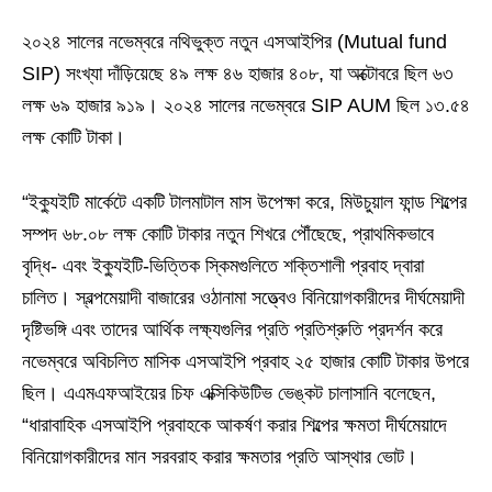
২০২৪ সালের নভেম্বরে নথিভুক্ত নতুন এসআইপির (Mutual fund
SIP) সংখ্যা দাঁড়িয়েছে ৪৯ লক্ষ ৪৬ হাজার ৪০৮, যা অক্টোবরে ছিল ৬৩
লক্ষ ৬৯ হাজার ৯১৯। ২০২৪ সালের নভেম্বরে SIP AUM ছিল ১৩.৫৪
লক্ষ কোটি টাকা।
“ইক্যুইটি মার্কেটে একটি টালমাটাল মাস উপেক্ষা করে, মিউচুয়াল ফান্ড শিল্পের
সম্পদ ৬৮.০৮ লক্ষ কোটি টাকার নতুন শিখরে পৌঁছেছে, প্রাথমিকভাবে
বৃদ্ধি- এবং ইক্যুইটি-ভিত্তিক স্কিমগুলিতে শক্তিশালী প্রবাহ দ্বারা
চালিত। স্বল্পমেয়াদী বাজারের ওঠানামা সত্ত্বেও বিনিয়োগকারীদের দীর্ঘমেয়াদী
দৃষ্টিভঙ্গি এবং তাদের আর্থিক লক্ষ্যগুলির প্রতি প্রতিশ্রুতি প্রদর্শন করে
নভেম্বরে অবিচলিত মাসিক এসআইপি প্রবাহ ২৫ হাজার কোটি টাকার উপরে
ছিল। এএমএফআইয়ের চিফ এক্সিকিউটিভ ভেঙ্কট চালাসানি বলেছেন,
“ধারাবাহিক এসআইপি প্রবাহকে আকর্ষণ করার শিল্পের ক্ষমতা দীর্ঘমেয়াদে
বিনিয়োগকারীদের মান সরবরাহ করার ক্ষমতার প্রতি আস্থার ভোট।