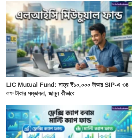
LIC Mutual Fund: মাত্র ₹১০,০০০ টাকার SIP‑এ ৩৪
লক্ষ টাকার সম্ভাবনা, জানুন কীভাবে