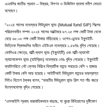
এএমসির জাতীয় প্রধান – বিক্রয়, বিপণন ও ডিজিটাল ব্যবসা মনীশ মেহতা
বলেছেন।
“২০২৪ সালের নভেম্বরে মিউচুয়াল ফান্ড (Mutual fund SIP) শিল্পের
পরিচালনাধীন সম্পদ ২০২৪ সালের অক্টোবরে ৬৭.২৫ লক্ষ কোটি টাকা থেকে
বেড়ে ৬৮.০৮ লক্ষ কোটি টাকায় দাঁড়িয়েছে। ওপেন-এন্ডেড ইক্যুইটি-
ভিত্তিক স্কিমগুলির অধীনে এইউএম নভেম্বরে ১.৫৬% বৃদ্ধি পেয়েছে।
ফোলিওর ক্ষেত্রে, মাল্টি-ক্যাপ ফান্ড (ইক্যুইটি) এবং মাল্টি-অ্যাসেট
অ্যালোকেশন ফান্ড (হাইব্রিড) নভেম্বরে ৩% বৃদ্ধি পেয়েছে। ইক্যুইটি
ক্যাটাগরিতে নেট ফ্লোর নিরিখে থিম্যাটিক ফান্ডে সবচেয়ে বেশি ৭ হাজার
কোটি টাকার বেশি আয় হয়েছে। আইটিআই মিউচুয়াল ফান্ডের ভারপ্রাপ্ত
সিইও হিতেশ ঠক্কর বলেন, “ভারতীয় মিউচুয়াল ফান্ড শিল্প গত পাঁচ বছরে
উল্লেখযোগ্য বৃদ্ধি পেয়েছে।
“এসআইপি প্রবাহ ধারাবাহিকভাবে বাড়ছে, যা খুচরা বিনিয়োগের দৃষ্টিকোণ