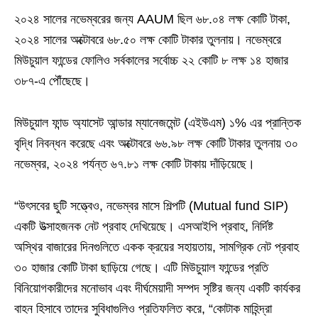
২০২৪ সালের নভেম্বরের জন্য AAUM ছিল ৬৮.০৪ লক্ষ কোটি টাকা,
২০২৪ সালের অক্টোবরে ৬৮.৫০ লক্ষ কোটি টাকার তুলনায়। নভেম্বরে
মিউচুয়াল ফান্ডের ফোলিও সর্বকালের সর্বোচ্চ ২২ কোটি ৮ লক্ষ ১৪ হাজার
৩৮৭-এ পৌঁছেছে।
মিউচুয়াল ফান্ড অ্যাসেট আন্ডার ম্যানেজমেন্ট (এইউএম) ১% এর প্রান্তিক
বৃদ্ধি নিবন্ধন করেছে এবং অক্টোবরে ৬৬.৯৮ লক্ষ কোটি টাকার তুলনায় ৩০
নভেম্বর, ২০২৪ পর্যন্ত ৬৭.৮১ লক্ষ কোটি টাকায় দাঁড়িয়েছে।
“উৎসবের ছুটি সত্ত্বেও, নভেম্বর মাসে শিল্পটি (Mutual fund SIP)
একটি উত্সাহজনক নেট প্রবাহ দেখিয়েছে। এসআইপি প্রবাহ, নির্দিষ্ট
অস্থির বাজারের দিনগুলিতে একক ক্রয়ের সহায়তায়, সামগ্রিক নেট প্রবাহ
৩০ হাজার কোটি টাকা ছাড়িয়ে গেছে। এটি মিউচুয়াল ফান্ডের প্রতি
বিনিয়োগকারীদের মনোভাব এবং দীর্ঘমেয়াদী সম্পদ সৃষ্টির জন্য একটি কার্যকর
বাহন হিসাবে তাদের সুবিধাগুলিও প্রতিফলিত করে, “কোটাক মাহিন্দ্রা