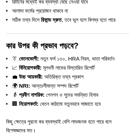
রিটার্নের মধ্যেই কর ব্যবস্থা বেছে নেওয়া যাবে
আলাদা ফর্মের প্রয়োজন থাকবে না
সঠিক তথ্য দিলে
রিফান্ড দ্রুত
, তবে ভুল হলে বিলম্ব হতে পারে
কার উপর কী প্রভাব পড়বে?
👔
বেতনভোগী:
নতুন ফর্ম ১৩০, HRA নিয়ম, ভাতা পরিবর্তন
📈
বিনিয়োগকারী:
মূলধনী লাভের বিস্তারিত রিপোর্ট
💼
উচ্চ আয়কারী:
অতিরিক্ত তথ্য প্রকাশ
🌍
NRI:
আন্তঃসীমান্ত সম্পদ রিপোর্ট
👵
প্রবীণ নাগরিক:
পেনশন ও সুদের সমন্বিত হিসাব
🏢
নিয়োগকর্তা:
বেতন কাঠামো নতুনভাবে সাজাতে হবে
কিছু ক্ষেত্রে পুরনো কর ব্যবস্থাই বেশি লাভজনক হতে পারে বলে
বিশেষজ্ঞদের মত।