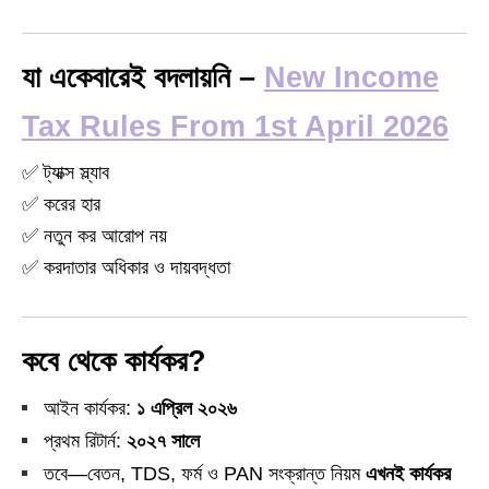
যা একেবারেই বদলায়নি –
New Income
Tax Rules From 1st April 2026
✅ ট্যাক্স স্ল্যাব
✅ করের হার
✅ নতুন কর আরোপ নয়
✅ করদাতার অধিকার ও দায়বদ্ধতা
কবে থেকে কার্যকর?
আইন কার্যকর:
১ এপ্রিল ২০২৬
প্রথম রিটার্ন:
২০২৭ সালে
তবে—বেতন, TDS, ফর্ম ও PAN সংক্রান্ত নিয়ম
এখনই কার্যকর