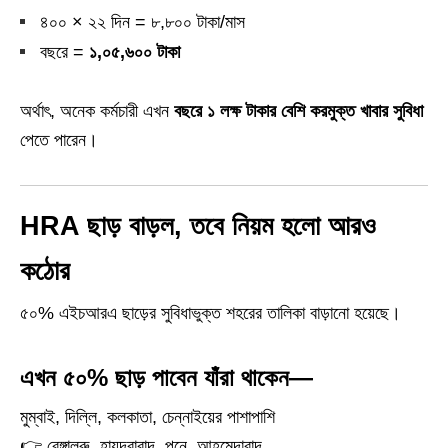
৪০০ × ২২ দিন = ৮,৮০০ টাকা/মাস
বছরে =
১,০৫,৬০০ টাকা
অর্থাৎ, অনেক কর্মচারী এখন
বছরে ১ লক্ষ টাকার বেশি করমুক্ত খাবার সুবিধা
পেতে পারেন।
HRA ছাড় বাড়ল, তবে নিয়ম হলো আরও
কঠোর
৫০% এইচআরএ ছাড়ের সুবিধাভুক্ত শহরের তালিকা বাড়ানো হয়েছে।
এখন ৫০% ছাড় পাবেন যাঁরা থাকেন—
মুম্বাই, দিল্লি, কলকাতা, চেন্নাইয়ের পাশাপাশি
👉 বেঙ্গালুরু, হায়দ্রাবাদ, পুনে, আহমেদাবাদ