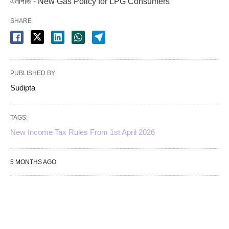
এলপিজি - New Gas Policy for LPG Consumers
SHARE
PUBLISHED BY
Sudipta
TAGS:
New Income Tax Rules From 1st April 2026
5 MONTHS AGO