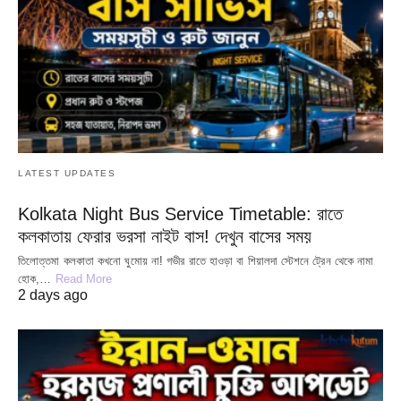
LATEST UPDATES
Kolkata Night Bus Service Timetable: রাতে
কলকাতায় ফেরার ভরসা নাইট বাস! দেখুন বাসের সময়
তিলোত্তমা কলকাতা কখনো ঘুমোয় না! গভীর রাতে হাওড়া বা শিয়ালদা স্টেশনে ট্রেন থেকে নামা
হোক,…
Read More
2 days ago