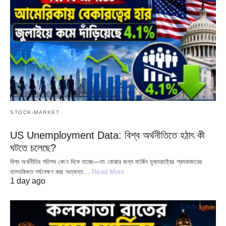
STOCK-MARKET
US Unemployment Data: বিশ্ব অর্থনীতিতে হঠাৎ কী
ঘটতে চলেছে?
বিশ্ব অর্থনীতির গতিপথ কোন দিকে যাচ্ছে—তা বোঝার জন্য মার্কিন যুক্তরাষ্ট্রের শ্রমবাজারের
হালহকিকত পর্যবেক্ষণ করা অত্যন্ত…
Read More
1 day ago