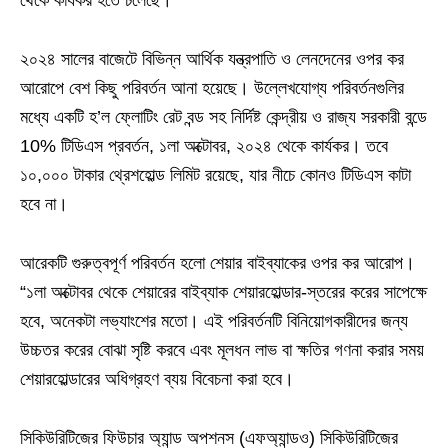
থেকে কার্যকর হতে চলেছে।
২০২৪ সালের বাজেটে বিভিন্ন আর্থিক যন্ত্রপাতি ও লেনদেনের ওপর কর
আরোপে বেশ কিছু পরিবর্তন আনা হয়েছে। উল্লেখযোগ্য পরিবর্তনগুলির
মধ্যে একটি হ’ল ফ্লোটিং রেট বন্ড সহ নির্দিষ্ট কেন্দ্রীয় ও রাজ্য সরকারী বন্ডে
10% টিডিএস প্রবর্তন, ১লা অক্টোবর, ২০২৪ থেকে কার্যকর। তবে
১০,০০০ টাকার থ্রেশহোল্ড লিমিট রয়েছে, যার নীচে কোনও টিডিএস কাটা
হবে না।
আরেকটি গুরুত্বপূর্ণ পরিবর্তন হলো শেয়ার বাইব্যাকের ওপর কর আরোপ।
“১লা অক্টোবর থেকে শেয়ারের বাইব্যাক শেয়ারহোল্ডার-স্তরের করের সাপেক্ষে
হবে, অনেকটা লভ্যাংশের মতো। এই পরিবর্তনটি বিনিয়োগকারীদের জন্য
উচ্চতর করের বোঝা সৃষ্টি করবে এবং মূলধন লাভ বা ক্ষতির গণনা করার সময়
শেয়ারহোল্ডারের অধিগ্রহণ ব্যয় বিবেচনা করা হবে।
সিকিউরিটিজের ফিউচার অ্যান্ড অপশনস (এফঅ্যান্ডও) সিকিউরিটিজের