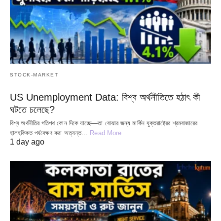
STOCK-MARKET
US Unemployment Data: বিশ্ব অর্থনীতিতে হঠাৎ কী
ঘটতে চলেছে?
বিশ্ব অর্থনীতির গতিপথ কোন দিকে যাচ্ছে—তা বোঝার জন্য মার্কিন যুক্তরাষ্ট্রের শ্রমবাজারের
হালহকিকত পর্যবেক্ষণ করা অত্যন্ত…
Read More
1 day ago