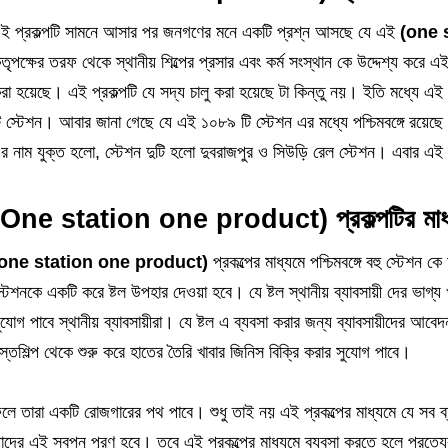
ই প্রকল্পটি সামনে আসার পর জনগণের মনে একটি প্রশ্ন আসছে যে এই
(one 
তৃপক্ষের তরফ থেকে স্থানীয় শিল্পের প্রসার এবং কর্ম সংস্থান কে উদ্দেশ্য করে এ
রা হয়েছে। এই প্রকল্পটি যে সদ্য চালু করা হয়েছে টা কিন্তু নয়। ইতি মধ্যে এই
ি স্টেশন। আবার জানা গেছে যে এই ১০৮৯ টি স্টেশন এর মধ্যে পশ্চিমবঙ্গে রয়েছে
র নাম যুক্ত হলো, স্টেশন দুটি হলো দুবরাজপুর ও সিউড়ি রেল স্টেশন। এবার এ
(One station one product) প্রকল্পটির মাধ্যমে
one station one product)
প্রকল্পের মাধ্যমে পশ্চিমবঙ্গে বহু স্টেশ
্টেশনকে একটি করে ষ্টল উপহার দেওয়া হবে। যে ষ্টল স্থানীয় ব্যাবসায়ী দের ভাগ্য খ
ুযোগ পাবে স্থানীয় ব্যাবসায়ীরা। যে ষ্টল এ ব্যবসা করার জন্য ব্যাবসায়ীদের আব
স্তশিল্প থেকে শুরু করে হাতের তৈরি খাবার জিনিস বিক্রি করার সুযোগ পাবে।
লে তারা একটি রোজগারের পথ পাবে। শুধু তাই নয় এই প্রকল্পের মাধ্যমে যে সব ব্
াদের এই স্বপ্ন পূরণ হবে। তবে এই প্রকল্পের মাধ্যমে ব্যবসা করতে হলে প্রত্যেকটি ব