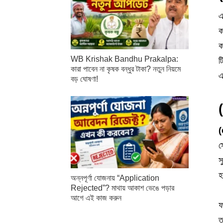
এ
ক
ক
WB Krishak Bandhu Prakalpa:
ট
কারা পাবেন না কৃষক বন্ধুর টাকা? নতুন নিয়মে
এ
বড় ঘোষণা!
(
স
স
হ
অন্নপূর্ণা যোজনায় “Application
Rejected”? মাথায় আকাশ ভেঙে পড়ার
আগে এই কাজ করুন
ফ
ত