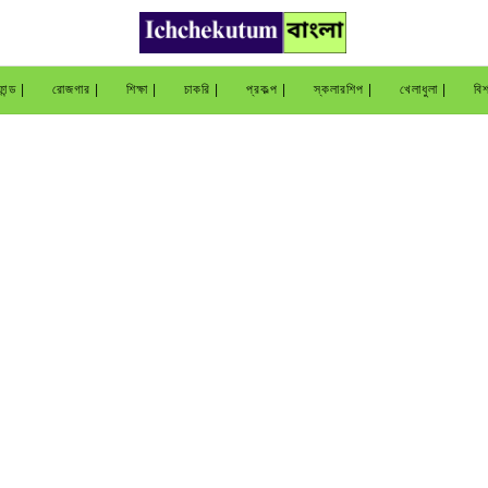
ান্ড |
রোজগার |
শিক্ষা |
চাকরি |
প্রকল্প |
স্কলারশিপ |
খেলাধুলা |
বিশ