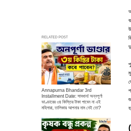
আ
ব
উ
RELATED POST
ক
দ
প
ম
স
প
Annapurna Bhandar 3rd
Installment Date: সাবধান! অন্নপূর্ণা
গ
ভাণ্ডারের ৩য় কিস্তির টাকা পাবেন না এই
হ
মহিলারা, তালিকায় আপনার নাম নেই তো?