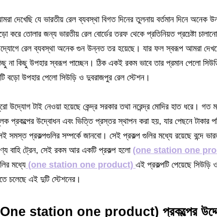
মরা দেখেছি যে ভারতীয় রেল ব্যবস্থা বিগত দিনের তুলনায় বর্তমান দিনে অনে
ড়ো করে তোলার জন্য ভারতীয় রেল বোর্ডের তরফ থেকে প্রতিনিয়ত প্রচেষ্টা চালান
দ্যোগে রেল ব্যবস্থা অনেক গুন উন্নত তর হয়েছে। যার ফল স্বরূপ আমরা দেখতে
িছু না কিছু উপহার স্বরূপ পাচ্ছেন। ঠিক একই রকম ভাবে তার প্রমান পেলো সিউড়ি
ুটি বড়ো উপহার পেলো সিউড়ি ও দুবরাজপুর রেল স্টেশন।
ুরো উদ্যোগ টাই নেওয়া হয়েছে কেন্দ্র সরকার তথা নরেন্দ্র মোদির হাত ধরে। গত মঙ্গ
ূলক প্রকল্পের উদ্বোধন এবং ভিত্তি প্রস্তর স্থাপন করা হয়, যার পেছনে টাকার 
েই সমস্ত প্রকল্পগুলির সম্পর্কে জানবো। সেই প্রকল্প গুলির মধ্যে রয়েছে বন্দে ভারত 
ণ্য বাহি ট্রেন, সেই রকম আর একটি প্রকল্প হলো
(one station one pro
ুলির মধ্যে
(one station one product)
এই প্রকল্পটি পেয়েছে সিউড়ি ও
তে চলেছে এই দুটি স্টেশনের।
(One station one product) প্রকল্পের উদ্দে