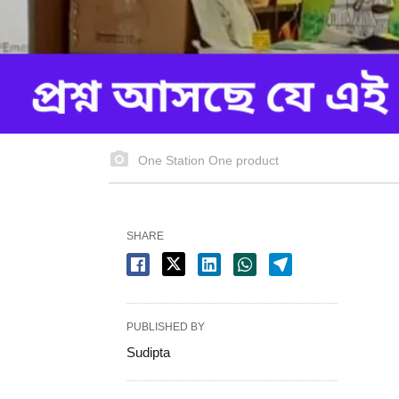
One Station One product
SHARE
PUBLISHED BY
Sudipta