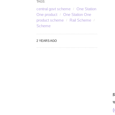
TAGS:
central govt scheme
One Station
One product
One Station One
product scheme
Rail Scheme
Scheme
2 YEARS AGO
R
ভ
(