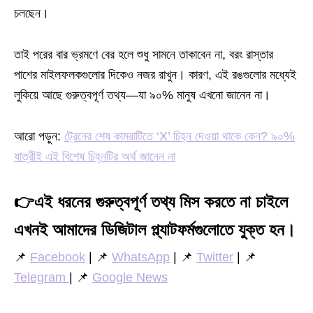
চলছেন।
তাই পরের বার ভ্রমণে বের হলে শুধু সামনে তাকাবেন না, বরং রাস্তার
পাশের মাইলফলকগুলোর দিকেও নজর রাখুন। কারণ, এই রঙগুলোর মধ্যেই
লুকিয়ে আছে গুরুত্বপূর্ণ তথ্য—যা ৯০% মানুষ এখনো জানেন না।
আরো পড়ুন:
ট্রেনের শেষ কামরাটিতে ‘X’ চিহ্ন দেওয়া থাকে কেন? ৯০%
যাত্রীই এই বিশেষ চিহ্নটির অর্থ জানেন না
👉
এই ধরনের গুরুত্বপূর্ণ তথ্য মিস করতে না চাইলে
এখনই আমাদের ডিজিটাল প্ল্যাটফর্মগুলোতে যুক্ত হন।
📌
Facebook
| 📌
WhatsApp
| 📌
Twitter
| 📌
Telegram
| 📌
Google News