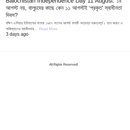
Balochistan Independence Day 11 August: ১৪
আগস্ট নয়, বালুচদের কাছে কেন ১১ আগস্টই ‘প্রকৃত’ স্বাধীনতা
দিবস?
দক্ষিণ এশিয়ার ইতিহাসের পাতায় ১৯৪৭ সালের আগস্ট মাসটি অত্যন্ত গুরুত্বপূর্ণ। তবে ভারত ও
পাকিস্তানের স্বাধীনতার…
Read More
3 days ago
All Rights Reserved!