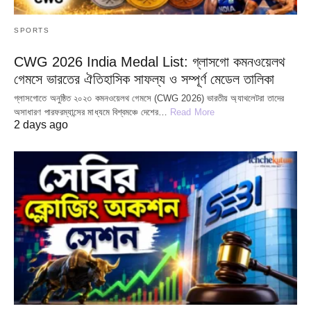
SPORTS
CWG 2026 India Medal List: গ্লাসগো কমনওয়েলথ
গেমসে ভারতের ঐতিহাসিক সাফল্য ও সম্পূর্ণ মেডেল তালিকা
গ্লাসগোতে অনুষ্ঠিত ২০২৩ কমনওয়েলথ গেমসে (CWG 2026) ভারতীয় অ্যাথলেটরা তাদের
অসাধারণ পারফরম্যান্সের মাধ্যমে বিশ্বমঞ্চে দেশের…
Read More
2 days ago