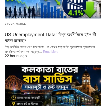
STOCK-MARKET
US Unemployment Data: বিশ্ব অর্থনীতিতে হঠাৎ কী
ঘটতে চলেছে?
বিশ্ব অর্থনীতির গতিপথ কোন দিকে যাচ্ছে—তা বোঝার জন্য মার্কিন যুক্তরাষ্ট্রের শ্রমবাজারের
হালহকিকত পর্যবেক্ষণ করা অত্যন্ত…
Read More
22 hours ago