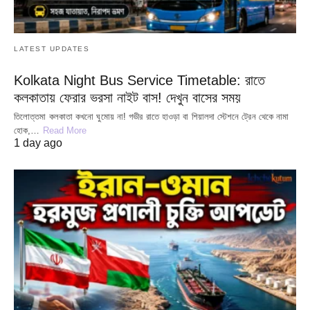
LATEST UPDATES
Kolkata Night Bus Service Timetable: রাতে
কলকাতায় ফেরার ভরসা নাইট বাস! দেখুন বাসের সময়
তিলোত্তমা কলকাতা কখনো ঘুমোয় না! গভীর রাতে হাওড়া বা শিয়ালদা স্টেশনে ট্রেন থেকে নামা
হোক,…
Read More
1 day ago