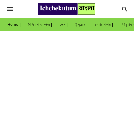
Home |
বিনিয়োগ ও সঞ্চয় |
লোন |
ইন্সুরেন্স |
শেয়ার বাজার |
মিউচুয়াল ফ