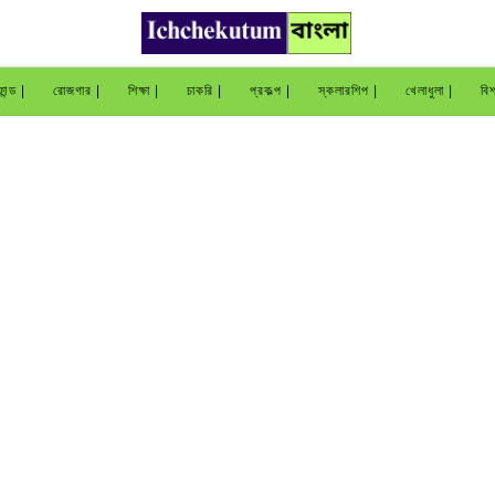
ান্ড |
রোজগার |
শিক্ষা |
চাকরি |
প্রকল্প |
স্কলারশিপ |
খেলাধুলা |
বিশ