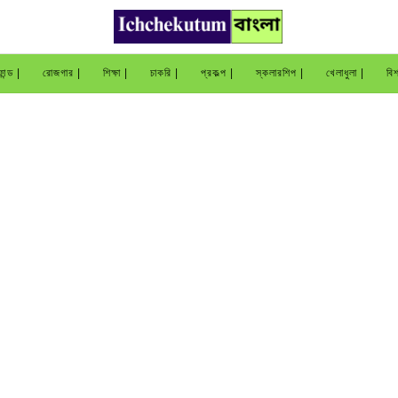
ান্ড |
রোজগার |
শিক্ষা |
চাকরি |
প্রকল্প |
স্কলারশিপ |
খেলাধুলা |
বিশ