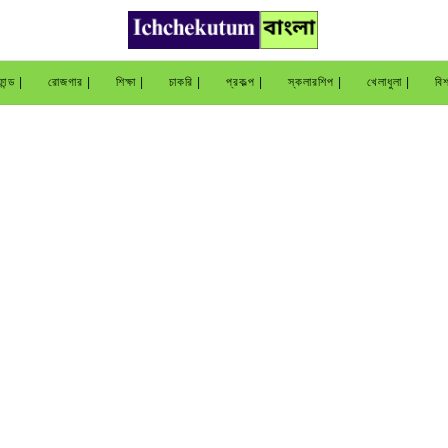
ান্ড |
রোজগার |
শিক্ষা |
চাকরি |
প্রকল্প |
স্কলারশিপ |
খেলাধুলা |
বিশ