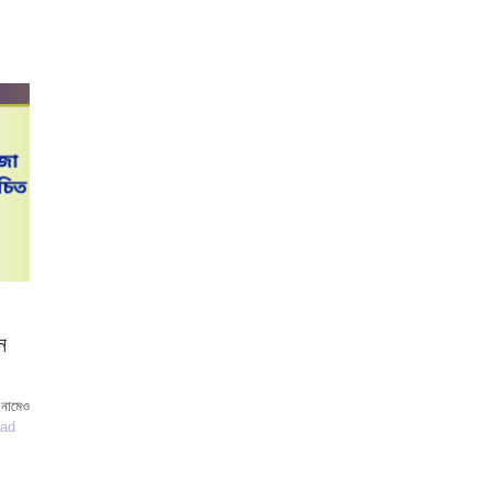
ন
 নামেও
ad