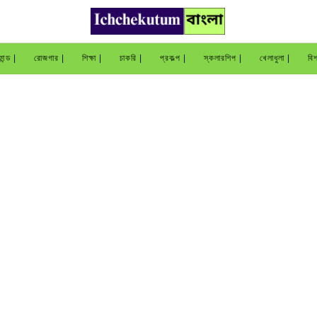
ান্ড |
রোজগার |
শিক্ষা |
চাকরি |
প্রকল্প |
স্কলারশিপ |
খেলাধুলা |
বিশ