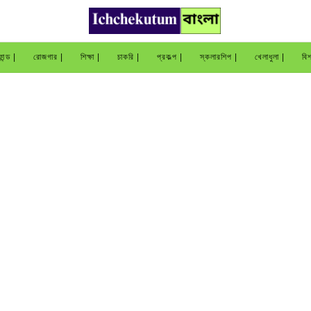
ান্ড |
রোজগার |
শিক্ষা |
চাকরি |
প্রকল্প |
স্কলারশিপ |
খেলাধুলা |
বিশ