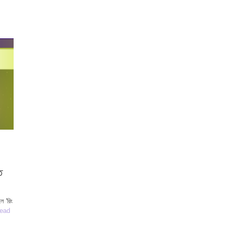
ত
 'রিং
ead