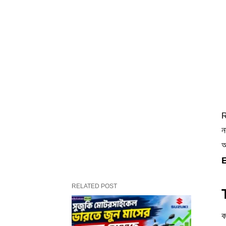
R
ন
অ
RELATED POST
ব