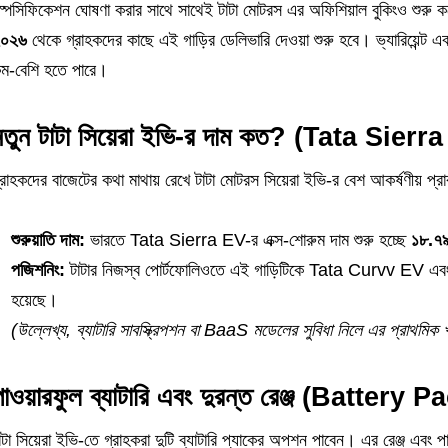
্পেসিফিকেশন ঘোষণা করার সাথে সাথেই টাটা মোটরস এর অফিশিয়াল বুকিংও শুরু 
০২৬
থেকে গ্রাহকদের কাছে এই গাড়ির ডেলিভারি দেওয়া শুরু হবে। ভ্যারিয়েন্ট এ
ম-বেশি হতে পারে।
নতুন টাটা সিয়েরা ইভি-র দাম কত? (Tata Sier
্রাহকদের বাজেটের কথা মাথায় রেখে টাটা মোটরস সিয়েরা ইভি-র বেশ আকর্ষণীয় প্রার
শুরুয়াতি দাম:
ভারতে Tata Sierra EV-র এক্স-শোরুম দাম শুরু হচ্ছে
১৮.৭৯
পজিশনিং:
টাটার নিজস্ব পোর্টফোলিওতে এই গাড়িটিকে Tata Curvv EV এবং 
হয়েছে।
(উল্লেখ্য, ব্যাটারি সাবস্ক্রিপশন বা BaaS মডেলের সুবিধা নিলে এর প্রাথম
পাওয়ারফুল ব্যাটারি এবং দুরন্ত রেঞ্জ (Batter
াটা সিয়েরা ইভি-তে গ্রাহকরা দুটি ব্যাটারি প্যাকের অপশন পাবেন। এর রেঞ্জ এবং 