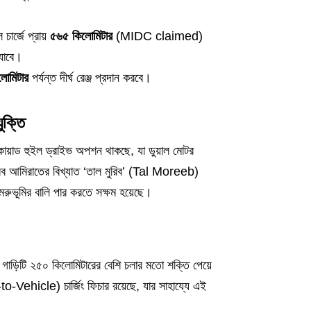
ার্জে প্রায়
৫৬৫ কিলোমিটার
(MIDC claimed)
যাবে।
োমিটার
পর্যন্ত দীর্ঘ রেঞ্জ প্রদান করবে।
ক্তি
োয়াড হুইল ড্রাইভ অপশন থাকছে, যা ডুয়াল মোটর
আরব আমিরাতের বিখ্যাত ‘তাল মুরিব’ (Tal Moreeb)
 মরুভূমির বালি পার করতে সক্ষম হয়েছে।
লেই গাড়িটি ২৫০ কিলোমিটারের বেশি চলার মতো শক্তি পেয়ে
hicle) চার্জিং ফিচার রয়েছে, যার সাহায্যে এই