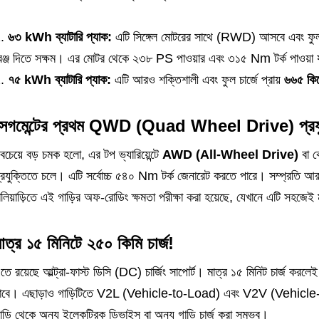
৬৩ kWh ব্যাটারি প্যাক:
এটি সিঙ্গেল মোটরের সাথে (RWD) আসবে এবং ফুল চ
েঞ্জ দিতে সক্ষম। এর মোটর থেকে ২৩৮ PS পাওয়ার এবং ৩১৫ Nm টর্ক পাওয়া 
৭৫ kWh ব্যাটারি প্যাক:
এটি আরও শক্তিশালী এবং ফুল চার্জে প্রায়
৬৬৫ কিল
সেগমেন্টের প্রথম QWD (Quad Wheel Drive) প্রযু
বচেয়ে বড় চমক হলো, এর টপ ভ্যারিয়েন্টে
AWD (All-Wheel Drive)
বা ক
্রযুক্তিতে চলে। এটি সর্বোচ্চ ৫৪০ Nm টর্ক জেনারেট করতে পারে। সম্প্রতি 
ালিয়াড়িতে এই গাড়ির অফ-রোডিং ক্ষমতা পরীক্ষা করা হয়েছে, যেখানে এটি সহজেই
াত্র ১৫ মিনিটে ২৫০ কিমি চার্জ!
তে রয়েছে আল্ট্রা-ফাস্ট ডিসি (DC) চার্জিং সাপোর্ট। মাত্র ১৫ মিনিট চার্জ কর
াবে। এছাড়াও গাড়িটিতে V2L (Vehicle-to-Load) এবং V2V (Vehicle-to-Ve
াড়ি থেকে অন্য ইলেকট্রিক ডিভাইস বা অন্য গাড়ি চার্জ করা সম্ভব।