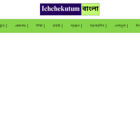
ান্ড |
রোজগার |
শিক্ষা |
চাকরি |
প্রকল্প |
স্কলারশিপ |
খেলাধুলা |
বিশ