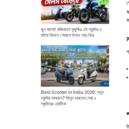
স
২
ক
জুন মাসেই বাজিমাত! সুজুকির এই স্কুটার ও
বাইক কিনতে শোরুমে উপচে পড়া ভিড়
গ
Best Scooter in India 2026: নতুন
স্কুটার ভাবছেন? কিনুন ভারতের সেরা ৫
স্কুটারের একটিকে
ট