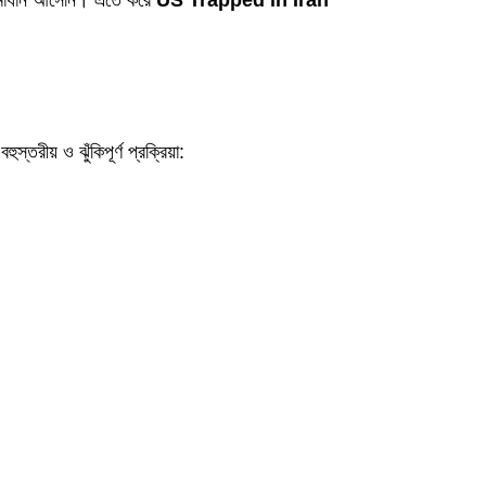
র সমাধান আসেনি। এতে করে
US Trapped in Iran
রীয় ও ঝুঁকিপূর্ণ প্রক্রিয়া: