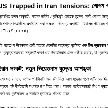
US Trapped in Iran Tensions: গোপন পারমা
্রকাশিত তথ্য অনুযায়ী, সাবেক মার্কিন প্রেসিডেন্ট ডোনাল্ড ট্রাম্প একটি গোপন উদ
ারমাণবিক বিজ্ঞানীকে একত্রিত করা হয়েছে। উদ্দেশ্য একটাই—ইরানের পাহাড়ের শত
HEU) উদ্ধার করা।
ই প্রকল্পের নীলনকশা তৈরি হয়েছে টেনেসির অত্যন্ত সুরক্ষিত
ওক রিজ ন্যাশনাল ল
ি প্রযুক্তিগতভাবে সম্ভব? কারণ এই ইউরেনিয়াম এমন গভীরে রয়েছে, যা প্রচলিত 
ইরান সংকট: নতুন ভিয়েতনাম যুদ্ধের আশঙ্কা
িশেষজ্ঞদের মতে, বর্তমান পরিস্থিতি অনেকটা ভিয়েতনাম যুদ্ধের মতো জটিলতার দিক
াস্তবে এটি দীর্ঘমেয়াদি সংঘাতে রূপ নিতে পারে। সাবেক প্রতিরক্ষামন্ত্রী লিওন প্যান
কটি বড় কূটনৈতিক ও সামরিক চ্যালেঞ্জে পরিণত হচ্ছে।