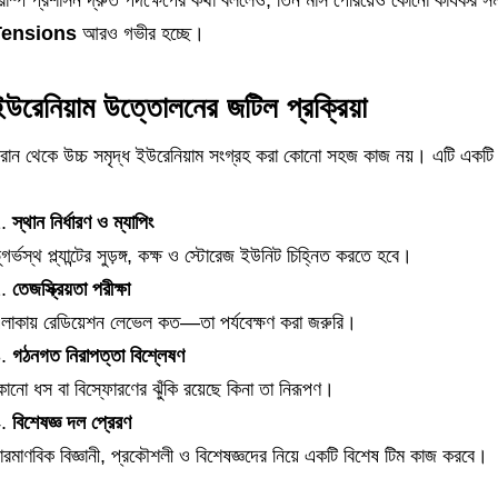
্রাম্প প্রশাসন দ্রুত পদক্ষেপের কথা বললেও, তিন মাস পেরিয়েও কোনো কার্যক
Tensions
আরও গভীর হচ্ছে।
ইউরেনিয়াম উত্তোলনের জটিল প্রক্রিয়া
রান থেকে উচ্চ সমৃদ্ধ ইউরেনিয়াম সংগ্রহ করা কোনো সহজ কাজ নয়। এটি একটি বহুস্ত
স্থান নির্ধারণ ও ম্যাপিং
ূগর্ভস্থ প্ল্যান্টের সুড়ঙ্গ, কক্ষ ও স্টোরেজ ইউনিট চিহ্নিত করতে হবে।
তেজস্ক্রিয়তা পরীক্ষা
লাকায় রেডিয়েশন লেভেল কত—তা পর্যবেক্ষণ করা জরুরি।
গঠনগত নিরাপত্তা বিশ্লেষণ
োনো ধস বা বিস্ফোরণের ঝুঁকি রয়েছে কিনা তা নিরূপণ।
বিশেষজ্ঞ দল প্রেরণ
ারমাণবিক বিজ্ঞানী, প্রকৌশলী ও বিশেষজ্ঞদের নিয়ে একটি বিশেষ টিম কাজ করবে।