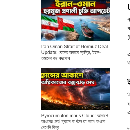
প
প
(
Iran Oman Strait of Hormuz Deal
Update: তেলের বাজারে স্বস্তি, ইরান-
এ
ওমানের বড় পদক্ষেপ
ক
ব
ব
এ
Pyrocumulonimbus Cloud: আকাশে
আগুনের মেঘ! ফ্রান্সে যা ঘটল তা আগে কখনো
দেখেনি বিশ্ব