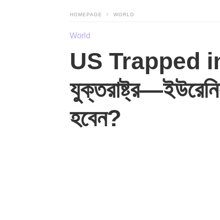
HOMEPAGE
WORLD
World
US Trapped in 
যুক্তরাষ্ট্র—ইউরেনিয
হবেন?