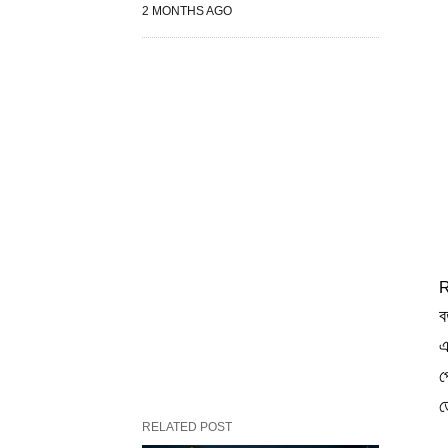
2 MONTHS AGO
R
ব
এ
প
ড
RELATED POST