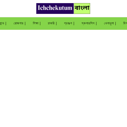
ান্ড |
রোজগার |
শিক্ষা |
চাকরি |
প্রকল্প |
স্কলারশিপ |
খেলাধুলা |
বিশ