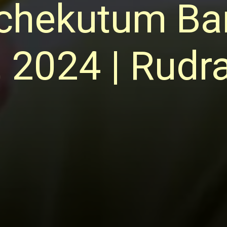
hchekutum Ba
, 2024 | Rud