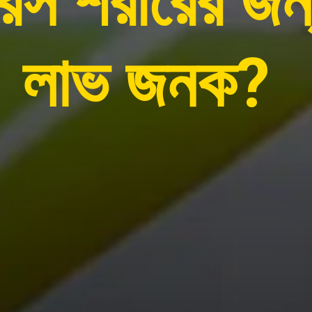
রস শরীরের জন
লাভ জনক?