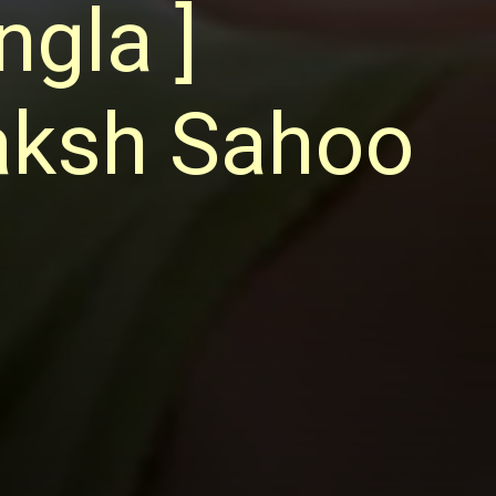
ngla ]
raksh Sahoo