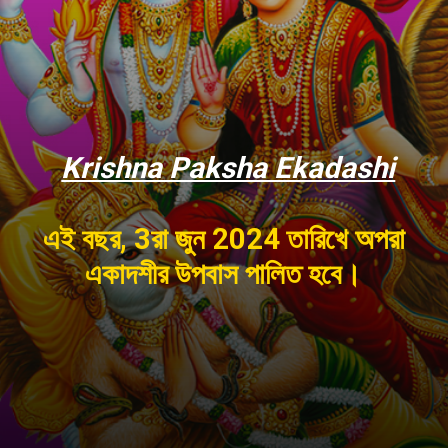
Krishna Paksha Ekadashi
এই বছর, 3রা জুন 2024 তারিখে অপরা
একাদশীর উপবাস পালিত হবে।