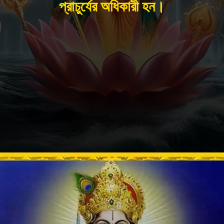
প্রাচুর্যের অধিকারী হন।