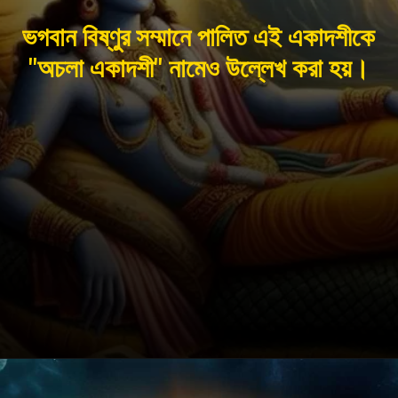
ভগবান বিষ্ণুর সম্মানে পালিত এই একাদশীকে
"অচলা একাদশী" নামেও উল্লেখ করা হয়।