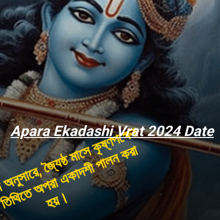
Apara Ekadashi Vrat 2024 Date
হিন্দু পঞ্জিকা অনুসারে, জ্যৈষ্ঠ মাসে কৃষ্ণপক্ষের
একাদশ তিথিতে অপরা একাদশী পালন করা
হয়।