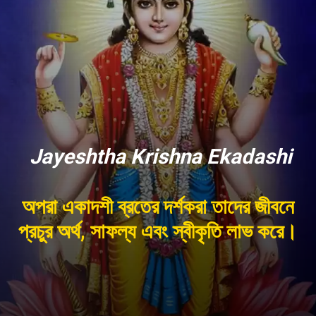
Jayeshtha Krishna Ekadashi
অপরা একাদশী ব্রতের দর্শকরা তাদের জীবনে
প্রচুর অর্থ, সাফল্য এবং স্বীকৃতি লাভ করে।