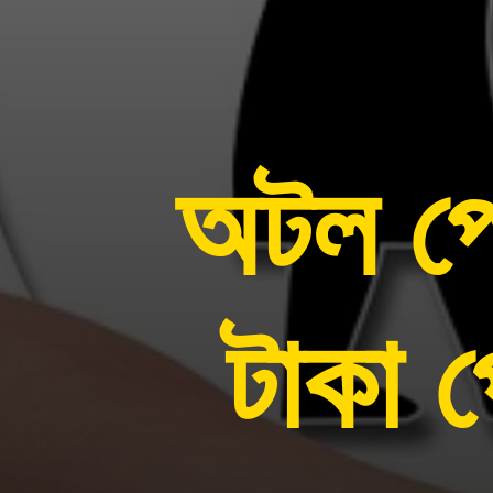
অটল প
টাকা 