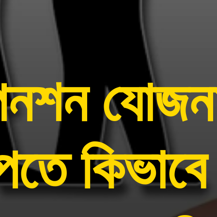
েনশন যোজন
পেতে কিভাব