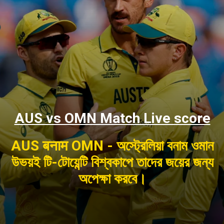
AUS vs OMN Match Live score
AUS बनाम OMN - অস্ট্রেলিয়া বনাম ওমান
উভয়ই টি-টোয়েন্টি বিশ্বকাপে তাদের জয়ের জন্য
অপেক্ষা করবে।