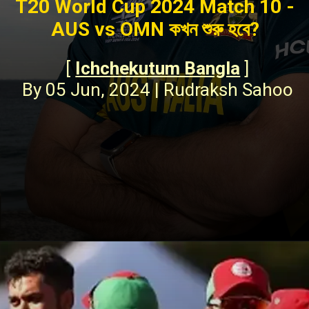
T20 World Cup 2024 Match 10 -
AUS vs OMN কখন শুরু হবে?
[
Ichchekutum Bangla
]
By 05 Jun, 2024 | Rudraksh Sahoo