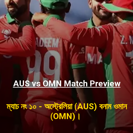
AUS vs OMN Match Preview
ম্যাচ নং ১০ - অস্ট্রেলিয়া (AUS) বনাম ওমান
(OMN)।