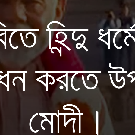
ে হিন্দু ধর্ম
ধন করতে উ
মোদী।