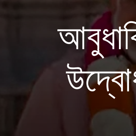
আবুধাবিত
উদ্বো