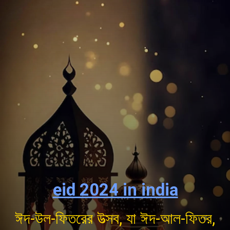
eid 2024 in india
ঈদ-উল-ফিতরের উত্সব, যা ঈদ-আল-ফিতর,