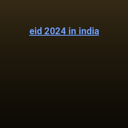
eid 2024 in india
এই রাতটি মুসলমানদের জন্য তাৎপর্যপূর্ণ
কারণ এটি পবিত্র রমজান মাসের শেষ,
জুল-হিজ্জাহ মাস এবং শাওয়াল মাসের
শুরুতে চিহ্নিত করে।