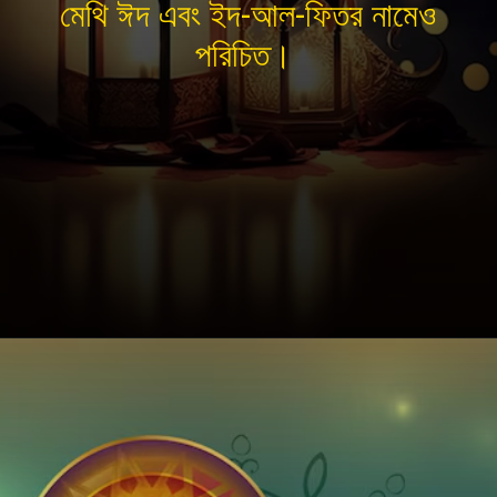
মেথি ঈদ এবং ইদ-আল-ফিতর নামেও
পরিচিত।