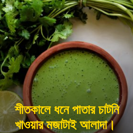
শীতকালে ধনে পাতার চাটনি
খাওয়ার মজাটাই আলাদা।