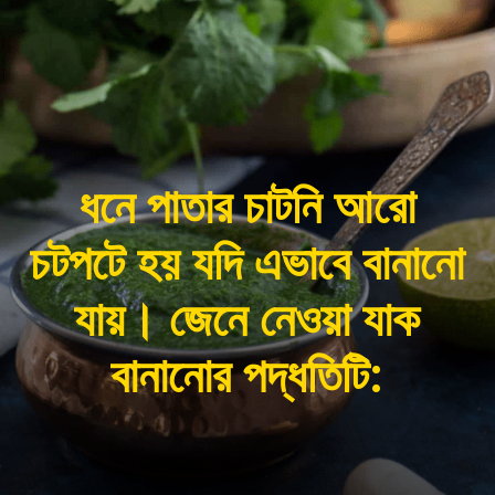
ধনে পাতার চাটনি আরো
চটপটে হয় যদি এভাবে বানানো
যায়। জেনে নেওয়া যাক
বানানোর পদ্ধতিটি: