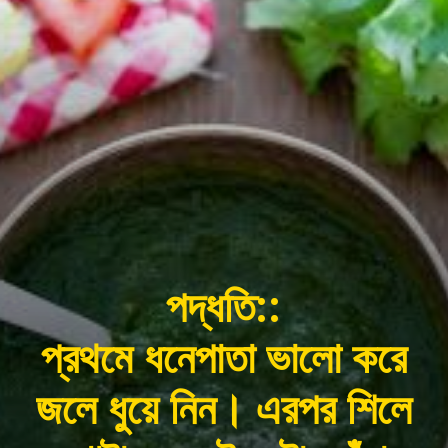
পদ্ধতি::
প্রথমে ধনেপাতা ভালো করে
জলে ধুয়ে নিন। এরপর শিলে