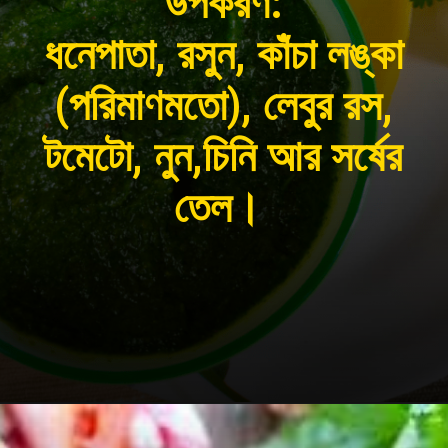
উপকরণ:
ধনেপাতা, রসুন, কাঁচা লঙ্কা
(পরিমাণমতো), লেবুর রস,
টমেটো, নুন,চিনি আর সর্ষের
তেল।