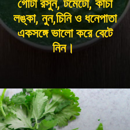
গোটা রসুন, টমেটো, কাঁচা
লঙ্কা, নুন,চিনি ও ধনেপাতা
একসঙ্গে ভালো করে বেটে
নিন।