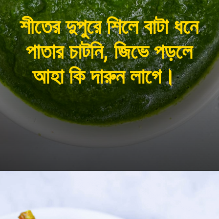
শীতের দুপুরে শিলে বাটা ধনে
পাতার চাটনি, জিভে পড়লে
আহা কি দারুন লাগে।