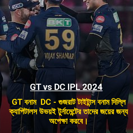
GT vs DC IPL 2024
GT বনাম DC - গুজরাট টাইটান্স বনাম দিল্লি
ক্যাপিটালস উভয়ই টুর্নামেন্টের তাদের জয়ের জন্য
অপেক্ষা করবে।