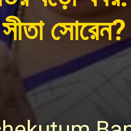
সীতা সোরেন?
chekutum Ban