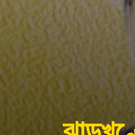
ঝাড়খণ