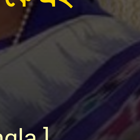
gla ]