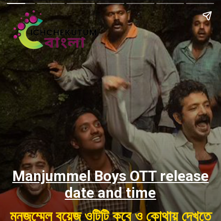
Manjummel Boys OTT release
date and time
মনজুম্মেল বয়েজ ওটিটি কবে ও কোথায় দেখতে