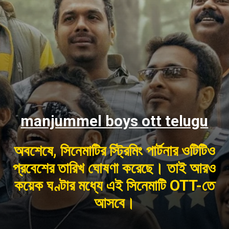
manjummel boys ott telugu
অবশেষে, সিনেমাটির স্ট্রিমিং পার্টনার ওটিটিও
প্রবেশের তারিখ ঘোষণা করেছে। তাই আরও
কয়েক ঘণ্টার মধ্যে এই সিনেমাটি OTT-তে
আসবে।