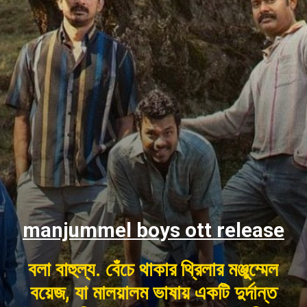
manjummel boys ott release
বলা বাহুল্য. বেঁচে থাকার থ্রিলার মঞ্জুম্মেল
বয়েজ, যা মালয়ালম ভাষায় একটি দুর্দান্ত