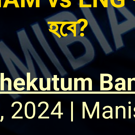
হবে?
chekutum Ba
, 2024 | Man