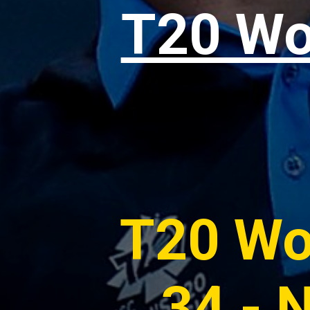
T20 Wor
T20 Wo
34 - 