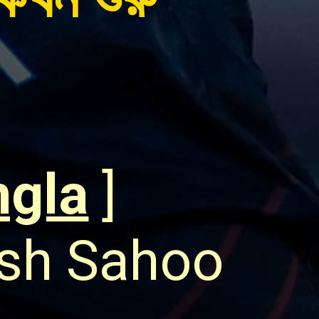
ngla
]
ish Sahoo