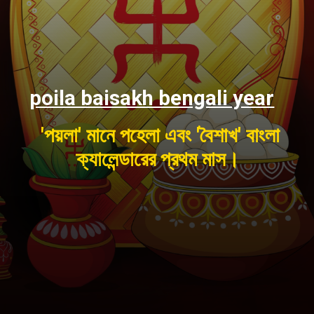
poila baisakh bengali year
'পয়লা' মানে পহেলা এবং 'বৈশাখ' বাংলা
ক্যালেন্ডারের প্রথম মাস।