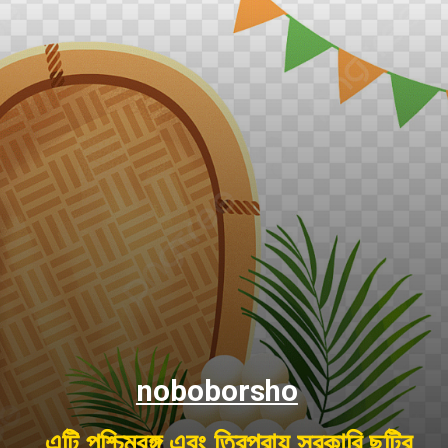
noboborsho
এটি পশ্চিমবঙ্গ এবং ত্রিপুরায় সরকারি ছুটির