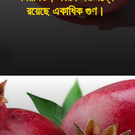
রয়েছে একাধিক গুণ।