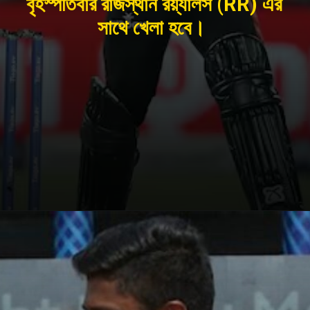
বৃহস্পতিবার রাজস্থান রয়্যালস (RR) এর
সাথে খেলা হবে।