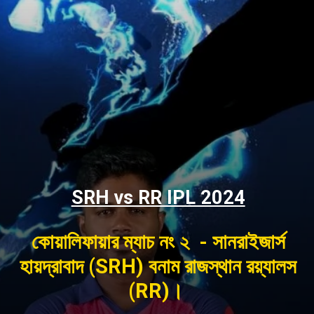
SRH vs RR IPL 2024
কোয়ালিফায়ার ম্যাচ নং ২ - সানরাইজার্স
হায়দ্রাবাদ (SRH) বনাম রাজস্থান রয়্যালস