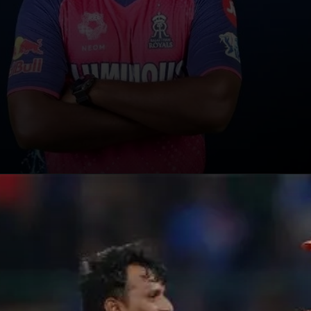
(RR)।