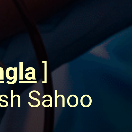
ngla
]
ish Sahoo