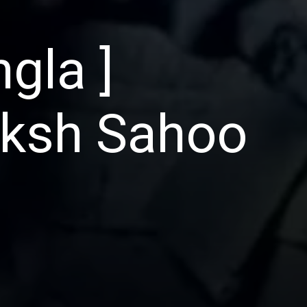
gla ]
aksh Sahoo