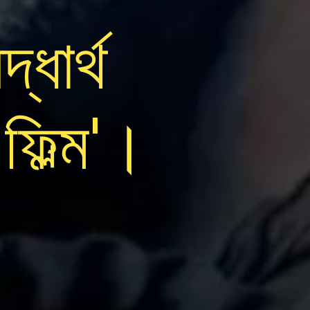
্ধার্থ
ফিল্ম'।