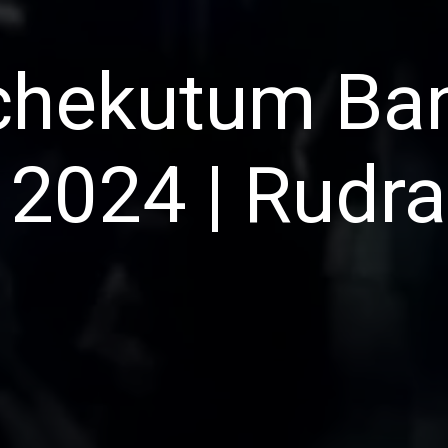
hchekutum
Ban
, 2024 | Rudr