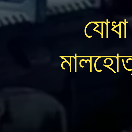
যোধা 
মালহোত্