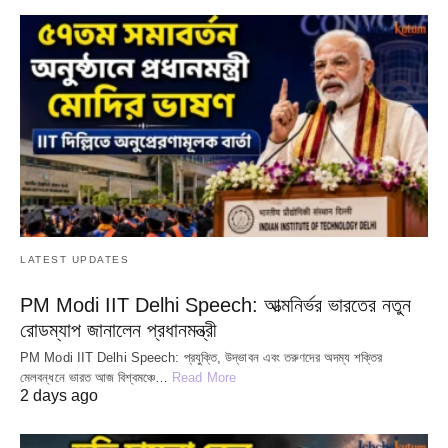
LATEST UPDATES
PM Modi IIT Delhi Speech: আত্মনির্ভর ভারতের নতুন
রোডম্যাপ জানালেন প্রধানমন্ত্রী
PM Modi IIT Delhi Speech: প্রযুক্তি, উদ্ভাবন এবং তরুণদের অদম্য শক্তির
মেলবন্ধনে ভারত আজ বিশ্বমঞ্চে…
Read More
2 days ago