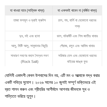
যা খাওয়া যাবে (সাত্বিক খাদ্য)
যা একদমই খাবেন না (বর্জিত খাদ্য)
তাজা ফলমূল ও ড্রাই ফ্রুটস
চাল, গম, বার্লি বা যেকোনো ধরনের
শস্য
দুধ, দই এবং ছানা
ডাল, মটরশুঁটি এবং শিম জাতীয় খাবার
আলু, মিষ্টি আলু, সাবুদানার খিচুড়ি
পেঁয়াজ, রসুন এবং আমিষ খাবার
সাধারণ লবণের বদলে সৈন্ধব লবণ
সরিষার তেল এবং যেকোনো ধরনের
(Rock Salt)
বাইরের জাঙ্ক ফুড
যোগিনী একাদশী কেবল উপবাসের দিন নয়, এটি মন ও আত্মাকে শুদ্ধ করার
একটি পবিত্র সুযোগ। ২০২৬ সালের ১০ জুলাই সম্পূর্ণ ভক্তিভরে এই
ব্রত পালন করুন এবং শ্রীহরির আশীর্বাদে আপনার জীবনকে সুখ ও
শান্তিতে ভরিয়ে তুলুন।