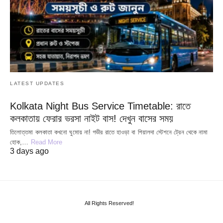
LATEST UPDATES
Kolkata Night Bus Service Timetable: রাতে
কলকাতায় ফেরার ভরসা নাইট বাস! দেখুন বাসের সময়
তিলোত্তমা কলকাতা কখনো ঘুমোয় না! গভীর রাতে হাওড়া বা শিয়ালদা স্টেশনে ট্রেন থেকে নামা
হোক,…
Read More
3 days ago
All Rights Reserved!