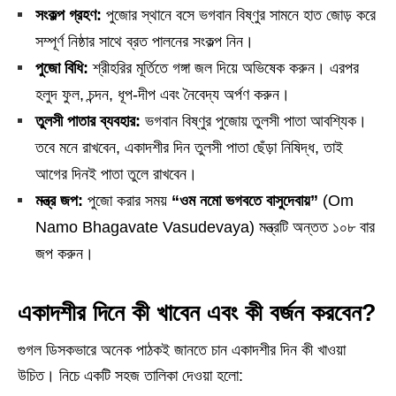
সংকল্প গ্রহণ:
পুজোর স্থানে বসে ভগবান বিষ্ণুর সামনে হাত জোড় করে
সম্পূর্ণ নিষ্ঠার সাথে ব্রত পালনের সংকল্প নিন।
পুজো বিধি:
শ্রীহরির মূর্তিতে গঙ্গা জল দিয়ে অভিষেক করুন। এরপর
হলুদ ফুল, চন্দন, ধূপ-দীপ এবং নৈবেদ্য অর্পণ করুন।
তুলসী পাতার ব্যবহার:
ভগবান বিষ্ণুর পুজোয় তুলসী পাতা আবশ্যিক।
তবে মনে রাখবেন, একাদশীর দিন তুলসী পাতা ছেঁড়া নিষিদ্ধ, তাই
আগের দিনই পাতা তুলে রাখবেন।
মন্ত্র জপ:
পুজো করার সময়
“ওম নমো ভগবতে বাসুদেবায়”
(Om
Namo Bhagavate Vasudevaya) মন্ত্রটি অন্তত ১০৮ বার
জপ করুন।
একাদশীর দিনে কী খাবেন এবং কী বর্জন করবেন?
গুগল ডিসকভারে অনেক পাঠকই জানতে চান একাদশীর দিন কী খাওয়া
উচিত। নিচে একটি সহজ তালিকা দেওয়া হলো: