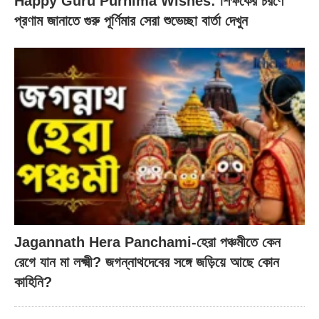
Happy Guru Purnima Wishes: শিক্ষকের চরণে
প্রণাম জানাতে গুরু পূর্ণিমার সেরা শুভেচ্ছা বার্তা দেখুন
Jagannath Hera Panchami-হেরা পঞ্চমীতে কেন
রেগে যান মা লক্ষ্মী? জগন্নাথদেবের সঙ্গে জড়িয়ে আছে কোন
কাহিনি?