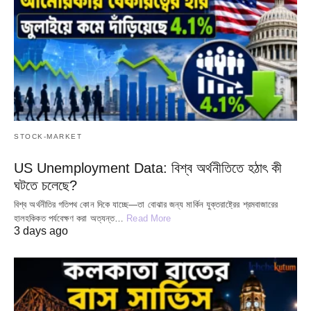
STOCK-MARKET
US Unemployment Data: বিশ্ব অর্থনীতিতে হঠাৎ কী
ঘটতে চলেছে?
বিশ্ব অর্থনীতির গতিপথ কোন দিকে যাচ্ছে—তা বোঝার জন্য মার্কিন যুক্তরাষ্ট্রের শ্রমবাজারের
হালহকিকত পর্যবেক্ষণ করা অত্যন্ত…
Read More
3 days ago