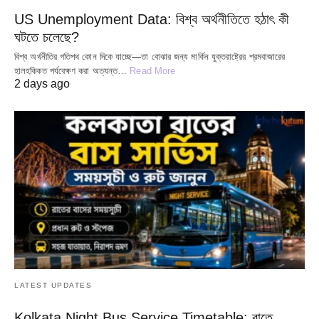
US Unemployment Data: বিশ্ব অর্থনীতিতে হঠাৎ কী
ঘটতে চলেছে?
বিশ্ব অর্থনীতির গতিপথ কোন দিকে যাচ্ছে—তা বোঝার জন্য মার্কিন যুক্তরাষ্ট্রের শ্রমবাজারের
হালহকিকত পর্যবেক্ষণ করা অত্যন্ত…
Read More
2 days ago
LATEST UPDATES
Kolkata Night Bus Service Timetable: রাতে