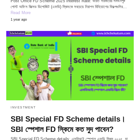
Post Office FD Scheme 2025 Interest Rate: ভারত সরকারের সমর্থনপুষ্ট
পোস্ট অফিস ফিক্সড ডিপোজিট (এফডি) স্কিমকে সবচেয়ে নিরাপদ বিনিয়োগের বিকল্পগুলির…
Read More
1 year ago
INVESTMENT
SBI Special FD Scheme details।
SBI স্পেশাল FD স্কিমে কত সুদ পাবেন?
SBI Special FD Scheme details: এসবিআই স্পেশাল এফডি স্কিম ২০২৫, যা