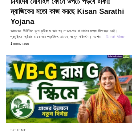
চাষীদের মোবাইল ফোনে উপচে পড়বে টাকা!
ম্যাজিকের মতো কাজ করছে Kisan Sarathi
Yojana
আজকের ডিজিটাল যুগে কৃষিকাজ আর শুধু লাঙল-গরু বা মাঠের মধ্যে সীমাবদ্ধ নেই।
প্রযুক্তির ছোঁয়ায় চাষবাসের পদ্ধতিতে আসছে আমূল পরিবর্তন। দেশের…
Read More
1 month ago
SCHEME