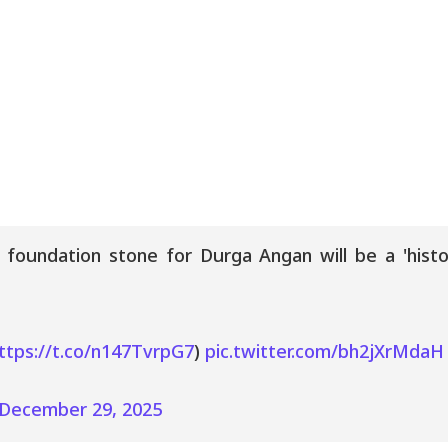
 foundation stone for Durga Angan will be a 'hist
ttps://t.co/n147TvrpG7
)
pic.twitter.com/bh2jXrMdaH
December 29, 2025